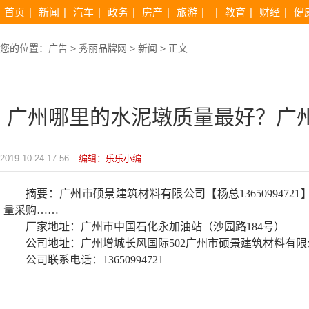
首页
|
新闻
|
汽车
|
政务
|
房产
|
旅游
|
|
教育
|
财经
|
健
您的位置：
广告
>
秀丽品牌网
>
新闻
> 正文
广州哪里的水泥墩质量最好？广
2019-10-24 17:56
编辑：乐乐小编
摘要：广州市硕景建筑材料有限公司【杨总136509947
量采购……
厂家地址：广州市中国石化永加油站（沙园路184号）
公司地址：广州增城长风国际502广州市硕景建筑材料有限
公司联系电话：13650994721