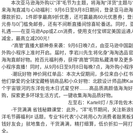
本次亚马逊海外购以“洋”毛节为主题，将海淘“洋货”主题
来海淘直减与心动福利：9月6日至9月8日期间，登录亚马逊海外购
爆款折扣，1件即享最高9折优惠，还可赢最高60元优惠券；登
元劵与0门槛免邮劵，还有不间断直播间惊喜轮番送。同时，
礼遇——在亚马逊App或Z.cn消费，使用支付宝绑定美国运通人
减金，最高立减200元！
-“高管”直播大额神劵来袭：9月6日晚7点，由亚马逊中国
外购小程序上准时开启。届时，李岩川先生将化身“海淘选品官
海淘直邮好物。抢百元福利券，获得“高管”同款私藏清单及更多
小程序直播！同时，从9月6日至9月8日每晚7点，海外购小程
-潮玩好物 神价网红单品：本次大促期间，多位来自小红书
他们挚爱的全球宝藏畅销商品和小众好物：北欧设计师品牌Kartel
个宇宙银河的东洋佐佐木日式星空杯……高品质高颜值海淘好物
购，探索更多环球生活方式，一键收集海淘品质好物。
左至右：Kartell灯 / 东洋佐佐
-干货满满 省钱秘籍课堂：此外，“洋”毛节期间，关注新浪
洋毛节薅福利# 话题，专业“科代表”小Z将用心为消费者敲黑
钱好友会」就地集合，干货满满，精打细算，低价折扣一网打尽
全。