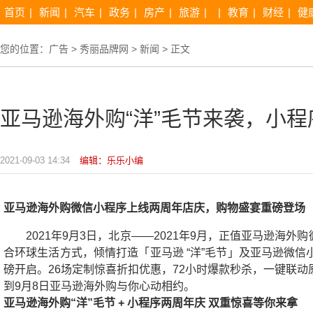
首页
|
新闻
|
汽车
|
政务
|
房产
|
旅游
|
|
教育
|
财经
|
健
您的位置：
广告
>
秀丽品牌网
>
新闻
> 正文
亚马逊海外购“洋”毛节来袭，小
2021-09-03 14:34
编辑：乐乐小编
亚马逊海外购微信小程序上线两周年店庆，购物盛宴重磅登场
2021年9月3日，北京——2021年9月，正值亚马逊海
合环球生活方式，倾情打造「亚马逊 “洋”毛节」及亚马逊微信
磅开启。26场定制惊喜折扣优惠，72小时爆款秒杀，一键联动
到9月8日亚马逊海外购与你心动相约。
亚马逊海外购“洋”毛节 + 小程序两周年庆 双重惊喜等你来拿