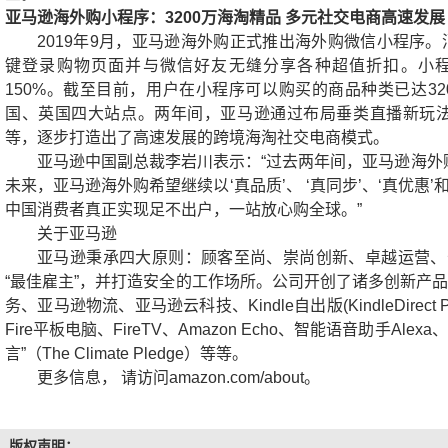
亚马逊海外购小程序：3200万海淘精品 多元社交电商高速发展
2019年9月，亚马逊海外购正式推出海外购微信小程序。
键登录购物页面并与微信好友无缝分享各种超值折扣。小
150%。截至目前，用户在小程序可以购买的商品种类已达3
国、英国四大站点。两年间，亚马逊通过布局垂类直播新玩
等，逐步打造出了高速发展的跨境海淘社交电商模式。
亚马逊中国副总裁李岩川表示：“过去两年间，亚马逊海外
未来，亚马逊海外购希望继续以‘真品质’、 ‘真同步’、‘真优惠
中国消费者真正实现足不出户，一站放心购全球。”
关于亚马逊
亚马逊秉承四大原则：顾客至尚、崇尚创新、卓越运营、
“最佳雇主”，并打造安全的工作场所。公司开创了诸多创新产品
务、亚马逊物流、亚马逊云科技、Kindle自出版(KindleDirect Publi
Fire平板电脑、FireTV、Amazon Echo、智能语音助手Alexa、Ju
言”（The Climate Pledge）等等。
更多信息， 请访问amazon.com/about。
版权声明：