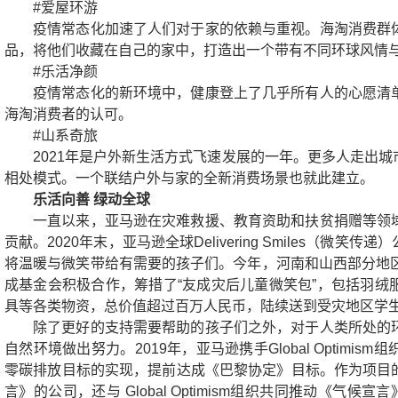
#爱屋环游
疫情常态化加速了人们对于家的依赖与重视。海淘消费群
品，将他们收藏在自己的家中，打造出一个带有不同环球风情与
#乐活净颜
疫情常态化的新环境中，健康登上了几乎所有人的心愿清
海淘消费者的认可。
#山系奇旅
2021年是户外新生活方式飞速发展的一年。更多人走出
相处模式。一个联结户外与家的全新消费场景也就此建立。
乐活向善 绿动全球
一直以来，亚马逊在灾难救援、教育资助和扶贫捐赠等领
贡献。2020年末，亚马逊全球Delivering Smiles（
将温暖与微笑带给有需要的孩子们。今年，河南和山西部分地区
成基金会积极合作，筹措了“友成灾后儿童微笑包”，包括羽绒
具等各类物资，总价值超过百万人民币，陆续送到受灾地区学生
除了更好的支持需要帮助的孩子们之外，对于人类所处的
自然环境做出努力。2019年，亚马逊携手Global Optim
零碳排放目标的实现，提前达成《巴黎协定》目标。作为项目
言》的公司，还与 Global Optimism组织共同推动《气