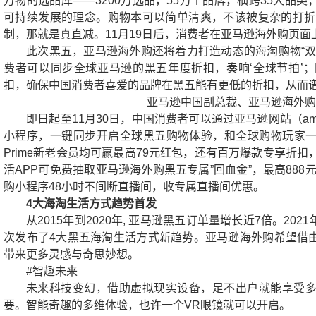
万物的选品库——3200万选品，55万个品牌，横跨35大品
可持续发展的理念。购物本可以简单清爽，不该被复杂的打折促
制，那就是真直减。11月19日后，消费者在亚马逊海外购页面
此次黑五，亚马逊海外购还将着力打造动态的海淘购物“双
费者可以同步全球亚马逊的黑五年度折扣，奏响‘全球节拍’
扣，确保中国消费者喜爱的品牌在黑五能有更低的折扣，从而谱
亚马逊中国副总裁、亚马逊海外
即日起至11月30日，中国消费者可以通过亚马逊网站（ama
小程序，一键同步开启全球黑五购物体验，和全球购物玩家
Prime新老会员均可赢最高79元红包，还有百万爆款专享折
活APP可免费抽取亚马逊海外购黑五专属”回血金”，最高888
购小程序48小时不间断直播间，收专属直播间优惠。
4大海淘生活方式趋势首发
从2015年到2020年, 亚马逊黑五订单量增长近7倍。2
次发布了4大黑五海淘生活方式新趋势。亚马逊海外购希望借
带来更多灵感与奇思妙想。
#智趣未来
未来科技变幻，借助虚拟现实设备，足不出户就能享受
要。智能奇趣的多维体验，也许一个VR眼镜就可以开启。