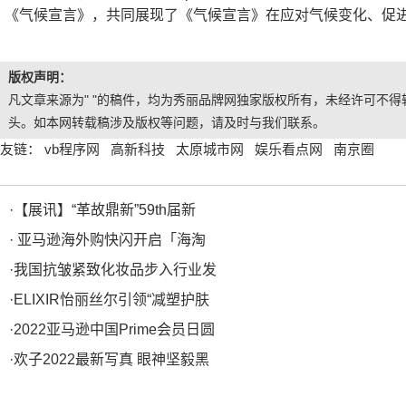
《气候宣言》，共同展现了《气候宣言》在应对气候变化、促
版权声明：
凡文章来源为" "的稿件，均为秀丽品牌网独家版权所有，未经许可不得转
头。如本网转载稿涉及版权等问题，请及时与我们联系。
友链：
vb程序网
高新科技
太原城市网
娱乐看点网
南京圈
·
【展讯】“革故鼎新”59th届新
·
亚马逊海外购快闪开启「海淘
·
我国抗皱紧致化妆品步入行业发
·
ELIXIR怡丽丝尔引领“减塑护肤
·
2022亚马逊中国Prime会员日圆
·
欢子2022最新写真 眼神坚毅黑