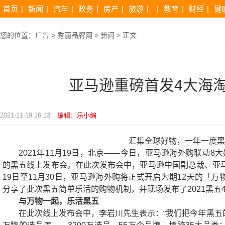
首页
|
新闻
|
汽车
|
政务
|
房产
|
旅游
|
|
教育
|
财经
|
健
您的位置：
广告
>
秀丽品牌网
>
新闻
> 正文
亚马逊重磅首发4大海
2021-11-19 16:13
编辑：乐小编
汇集全球好物，一年一度黑
2021年11月19日，北京——今日，亚马逊海外购联动
的黑五线上发布会。在此次发布会中，亚马逊中国副总裁、亚马
19日至11月30日，亚马逊海外购将正式开启为期12天的「
分享了此次黑五简单乐活的购物机制，并现场发布了2021黑五
与万物一起，乐活黑五
在此次线上发布会中，李岩川先生表示：“我们把今年黑五