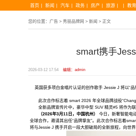
首页
|
新闻
|
汽车
|
政务
|
房产
|
旅游
|
|
教
您的位置：
广告
>
秀丽品牌网
>
新闻
> 正文
smart携手Je
2026-03-12 17:54
编辑：admin
英国获多项白金唱片认证的创作歌手 Jessie J 将以“
此次合作标志着 smart 2026 年全球品牌战役“Change 
全新品牌宣传片中，豪华中型 SUV 精灵#5 将作为联合主
（
2026
年
3
月
1
1
日，中国杭州）
今日，新奢智能电动汽车
全球合作，邀请其出任“品牌挚友”。此次合作标志着smart 2026
将与Jessie J 携手开启一段大胆破局的全新旅程，向