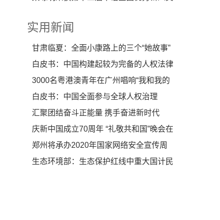
实用新闻
甘肃临夏：全面小康路上的三个“她故事”
白皮书：中国构建起较为完备的人权法律
保障体系
3000名粤港澳青年在广州唱响“我和我的
祖国”
白皮书：中国全面参与全球人权治理
汇聚团结奋斗正能量 携手奋进新时代
庆新中国成立70周年 “礼敬共和国”晚会在
东京举行
郑州将承办2020年国家网络安全宣传周
开幕式等重要活动
生态环境部：生态保护红线中重大国计民
生项目仍可实施