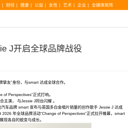
育
|
财经
|
健康
|
公益
|
女性
|
艺术
|
企业
|
全媒体矩阵
ssie J开启全球品牌战役
品牌挚友”身份，与smart 达成全球合作。
of Perspectives”正式打响。
演， 与Jessie J同台闪耀 。
品牌 smart 宣布与英国多白金唱片销量的创作歌手 Jessie J 达成
 年全球品牌活动“Change of Perspectives”正式拉开帷幕，smart
世界展现各自的蜕变与成长。