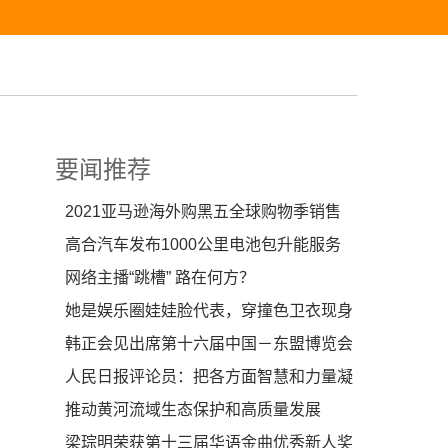
要闻推荐
2021亚马逊海外购黑五全球购物季销售
额同比增长超50%
高合汽车发布1000公里电池包升能服务
及HiPhi X四车型
网络主播“跳槽” 路在何方？
她是娱乐圈娃娃脸代表，穿撞色卫衣现身
机场，30岁依旧
韩正会见出席第十六届中国－东盟博览会
的东盟国家领导
人民日报评论员：把各方面智慧和力量凝
聚起来
推动黄河流域生态保护和高质量发展
梁琮明荣获第十三届华语金曲优秀新人奖