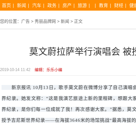
首页
|
新闻
|
汽车
|
政务
|
房产
|
旅游
|
|
教育
|
财经
|
健
您的位置：
广告
>
秀丽品牌网
>
新闻
> 正文
莫文蔚拉萨举行演唱会 被
2019-10-14 11:42
编辑：乐乐小编
新京报讯 10月13日，歌手莫文蔚在微博分享了自己演唱
界纪录。她发文称：“这是我演艺旅途上新的里程碑，想跟大
界纪录，是你们每一位成就了我！再次感谢大家。”据悉，莫文
授予吉尼斯世界纪录——在海拔3646米的场馆挑战“最高海拔