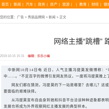
首页
|
新闻
|
汽车
|
政务
|
房产
|
旅游
|
|
教育
|
财经
|
健
您的位置：
广告
>
秀丽品牌网
>
新闻
> 正文
网络主播“跳槽”
2019-10-15 15:31
编辑：乐乐小编
中新网10月14日电 近日，人气主播冯提莫发微博称
中……。”不足百字的微博引发网友热议，一度将冯提莫推上
网友们都在猜测，冯提莫的下一站是哪里？去哪儿？这或
要面临的艰难抉择。
从冯提莫宣布自由身到她和抖音平台洽谈种种迹象都表明
发展也将成为外界观察网红主播发展的典型样本。