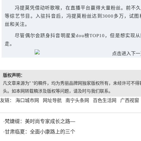
冯提莫凭借动听歌喉，在直播平台赢得大量粉丝。前不久
等综艺节目。入驻抖音后，冯提莫粉丝达到3000多万，试
丝和关注。
尽管偶尔会跻身抖音明星爱dou榜TOP10，但是想实现
走。
版权声明：
凡文章来源为" "的稿件，均为秀丽品牌网独家版权所有，未经许可不得转
头。如本网转载稿涉及版权等问题，请及时与我们联系。
友链：
海口城市网
网址导航
南宁头条网
百色生活网
广西视窗
·
梵婕缇：美时尚专家成长之路—
·
甘肃临夏：全面小康路上的三个