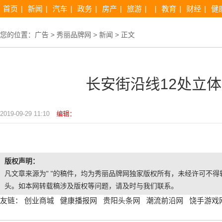
首页
|
新闻
|
汽车
|
政务
|
房产
|
旅游
|
|
教育
|
财经
|
健
您的位置：
广告
>
秀丽品牌网
>
新闻
> 正文
长安街沿线12处立
2019-09-29 11:10
编辑：
版权声明：
凡文章来源为" "的稿件，均为秀丽品牌网独家版权所有，未经许可不得转
头。如本网转载稿涉及版权等问题，请及时与我们联系。
友链：
创业商城
健康播报网
贵阳头条网
潮流前沿网
饶手游戏