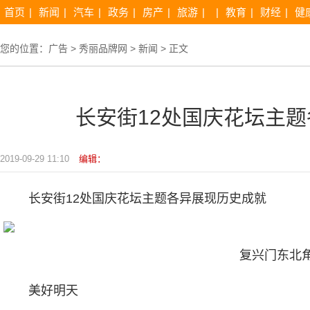
首页
|
新闻
|
汽车
|
政务
|
房产
|
旅游
|
|
教育
|
财经
|
健
您的位置：
广告
>
秀丽品牌网
>
新闻
> 正文
长安街12处国庆花坛主题
2019-09-29 11:10
编辑：
长安街12处国庆花坛主题各异展现历史成就
复兴门东北
美好明天