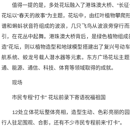
值得一提的是，多处花坛融入了港珠澳大桥、“长征十
花坛以“春天的故事”为主题，花坛中，由红叶植物攀爬
谱和蝌蚪状音符组成的波浪，几只飞鸟从波浪旁穿行而
引，在花丛中起舞。港珠澳大桥背后，是绿色植物组成
造”花坛，则以植物造型和地球模型搭建出了复兴号动
航系统、蛟龙号载人潜水器等元素。东方广场花坛主题为
通、能源、通信、科技、体育等领域取得的成就。
现场
市民专程“打卡” 花坛前录下寄语祝福祖国
12处立体花坛整体亮相，造型生动、色彩亮丽的园
行人驻足围观、合影，还有不少市民专程前来“打卡”。