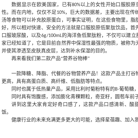
数据显示在欧美国家，已有
以上的女性开始口服胶原
80%
性。而在内地，仅仅不足
，巨大的数据差，主要出现在传
10%
汤等食物可以补充胶原蛋白，可事实证明，在这些食物里，脂
好，所以相对快速、安全的方法就是口服胶原低聚肽饮品，首
口服玻尿酸，以及
的海洋鱼低聚肽粉，不仅可以建立
6g/100mL
家已经知道了，它是目前自然界中保湿性最强的物质，被称为
并使其渗透至皮肤真皮层，达到补水保湿的目的。
再来看我们第二款产品“营养谷物棒”
一款降糖、降脂、代餐的谷物营养产品！这款产品主打谷
更高，具有高蛋白质、高纤维、低脂肪等特点。
同时也属于低热量产品，采用比利时菊粉特有的
葡萄糖
B-
同时具有饱腹感，添加膨化青稞颗粒，奇亚籽，圆苞车前
讲到这里大家肯定好奇口感了，这款产品口感清新、酸
饭。
健康行业的未来充满更多更大的可能，选择星蓓趣、加入