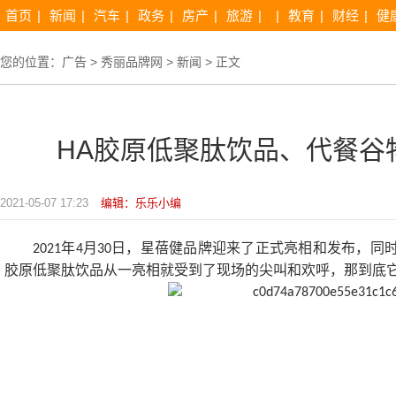
首页
|
新闻
|
汽车
|
政务
|
房产
|
旅游
|
|
教育
|
财经
|
健
您的位置：
广告
>
秀丽品牌网
>
新闻
> 正文
HA胶原低聚肽饮品、代餐谷
2021-05-07 17:23
编辑：乐乐小编
年
月
日，星蓓健品牌迎来了正式亮相和发布，同
2021
4
30
胶原低聚肽饮品从一亮相就受到了现场的尖叫和欢呼，那到底