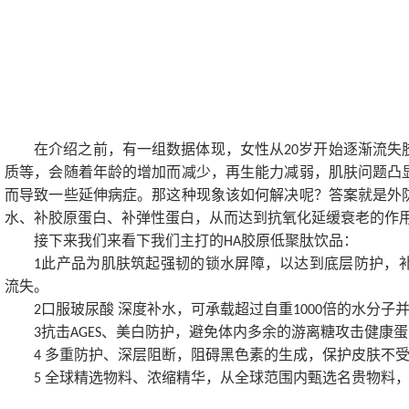
在介绍之前，有一组数据体现，女性从
岁开始逐渐流失
20
质等，会随着年龄的增加而减少，再生能力减弱，肌肤问题凸
而导致一些延伸病症。那这种现象该如何解决呢？答案就是外
水、补胶原蛋白、补弹性蛋白，从而达到抗氧化延缓衰老的作
接下来我们来看下我们主打的
胶原低聚肽饮品：
HA
此产品为肌肤筑起强韧的锁水屏障，以达到底层防护，
1
流失。
口服玻尿酸
深度补水，可承载超过自重
倍的水分子
2
1000
抗击
、美白防护，避免体内多余的游离糖攻击健康蛋
3
AGES
多重防护、深层阻断，阻碍黑色素的生成，保护皮肤不
4
全球精选物料、浓缩精华，从全球范围内甄选名贵物料
5