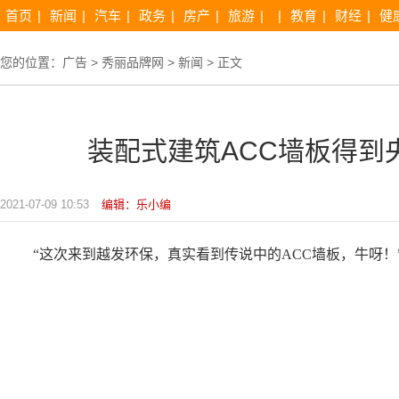
首页
|
新闻
|
汽车
|
政务
|
房产
|
旅游
|
|
教育
|
财经
|
健
您的位置：
广告
>
秀丽品牌网
>
新闻
> 正文
装配式建筑ACC墙板得到
2021-07-09 10:53
编辑：乐小编
“这次来到越发环保，真实看到传说中的ACC墙板，牛呀！